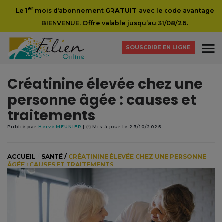
er
Le 1
mois d'abonnement
GRATUIT
avec le code avantage
BIENVENUE. Offre valable jusqu’au 31/08/26.
SOUSCRIRE EN LIGNE
Créatinine élevée chez une
personne âgée : causes et
traitements
Publié par
Hervé MEUNIER
Mis à jour le 23/10/2025
ACCUEIL
/
SANTÉ
/
CRÉATININE ÉLEVÉE CHEZ UNE PERSONNE
ÂGÉE : CAUSES ET TRAITEMENTS