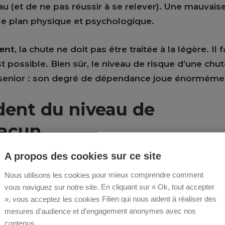
 (et de ne pas réussir à se relever). Une mauvais
le plan physique et psychologique.
ent
, la chute ne doit pas être traitée à la légère. Il 
 est possible. Bien sûr, le niveau de risque d’une chu
u senior : son degré de dépendance joue énorméme
dent du niveau de
acun
A propos des cookies sur ce site
Nous utilisons les cookies pour mieux comprendre comment
z la personne âgée sont tellement nombreux et vari
vous naviguez sur notre site. En cliquant sur « Ok, tout accepter
rtorier ici. Pour les anticiper, il vaut mieux partir d
», vous acceptez les cookies Filien qui nous aident à réaliser des
mesures d'audience et d'engagement anonymes avec nos
st surtout son
niveau de dépendance
qui importe.
contenus.