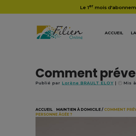
er
Le 1
mois d'abonne
ACCUEIL
LA
Comment préveni
Publié par
Lorène BRAULT ELOY
Mis à
ACCUEIL
/
MAINTIEN À DOMICILE
/
COMMENT PRÉVE
PERSONNE ÂGÉE ?