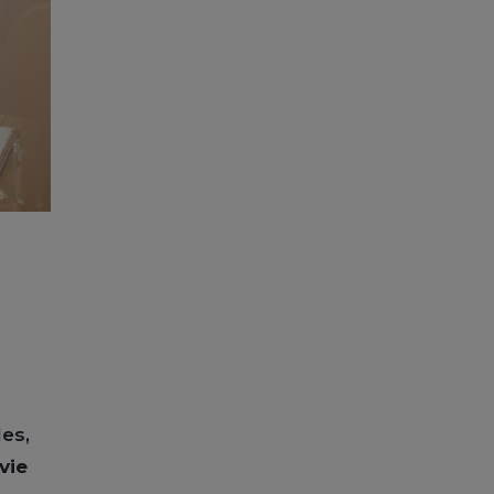
les,
vie