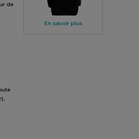
eur de
En savoir plus
hute
),