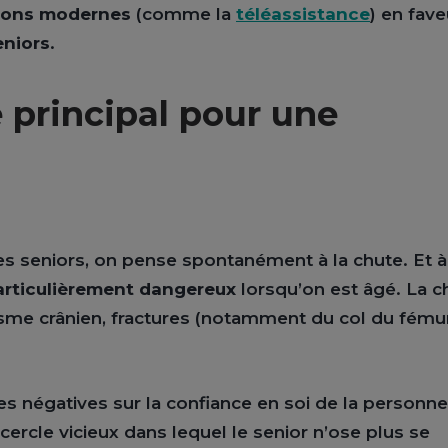
ions modernes
(comme la
téléassistance
) en fav
eniors
.
e principal pour une
es seniors, on pense spontanément à la chute. Et à
articulièrement dangereux
lorsqu’on est âgé. La c
isme crânien, fractures (notamment du col du fémur
 négatives sur la confiance en soi de la personne
rcle vicieux dans lequel le senior n’ose plus se