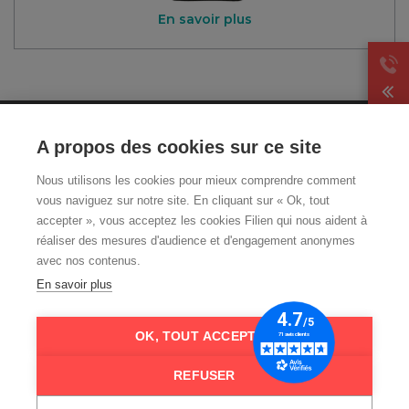
En savoir plus
CGA
A propos des cookies sur ce site
Mentions légales et CGU
Nous utilisons les cookies pour mieux comprendre comment
Politique de
vous naviguez sur notre site. En cliquant sur « Ok, tout
confidentialité
accepter », vous acceptez les cookies Filien qui nous aident à
Livraison et retour
réaliser des mesures d'audience et d'engagement anonymes
Qui sommes-nous ?
avec nos contenus.
FAQ
En savoir plus
Nos guides téléassistance
OK, TOUT ACCEPTER
REFUSER