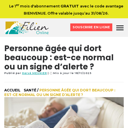
er
Le 1
mois d'abonnement
GRATUIT
avec le code avantage
BIENVENUE. Offre valable jusqu’au 31/08/26.
SOUSCRIRE EN LIGNE
Personne âgée qui dort
beaucoup : est-ce normal
ou un signe d’alerte ?
Publié par
Hervé MEUNIER
Mis à jour le 18/11/2025
ACCUEIL
/
SANTÉ
/
PERSONNE ÂGÉE QUI DORT BEAUCOUP :
EST-CE NORMAL OU UN SIGNE D’ALERTE ?