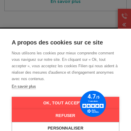
En savoir plus
CGA
A propos des cookies sur ce site
Mentions légales et CGU
Nous utilisons les cookies pour mieux comprendre comment
Politique de
vous naviguez sur notre site. En cliquant sur « Ok, tout
confidentialité
accepter », vous acceptez les cookies Filien qui nous aident à
Livraison et retour
réaliser des mesures d'audience et d'engagement anonymes
Qui sommes-nous ?
avec nos contenus.
FAQ
En savoir plus
Nos guides téléassistance
OK, TOUT ACCEPTER
REFUSER
PERSONNALISER