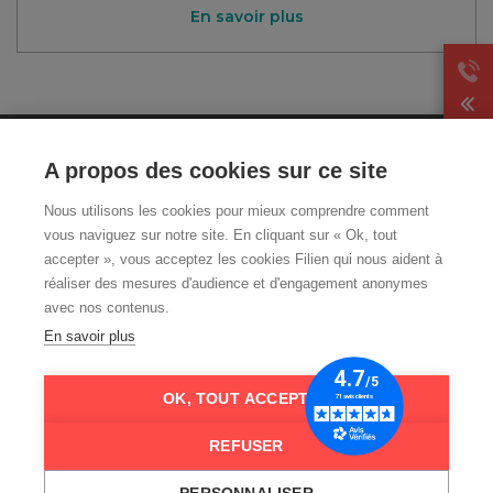
En savoir plus
CGA
A propos des cookies sur ce site
Mentions légales et CGU
Nous utilisons les cookies pour mieux comprendre comment
Politique de
vous naviguez sur notre site. En cliquant sur « Ok, tout
confidentialité
accepter », vous acceptez les cookies Filien qui nous aident à
Livraison et retour
réaliser des mesures d'audience et d'engagement anonymes
Qui sommes-nous ?
avec nos contenus.
FAQ
En savoir plus
Nos guides téléassistance
OK, TOUT ACCEPTER
REFUSER