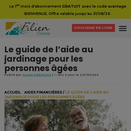
er
Le 1
mois d'abonnement
GRATUIT
avec le code avantage
BIENVENUE. Offre valable jusqu’au 31/08/26.
SOUSCRIRE EN LIGNE
Le guide de l’aide au
jardinage pour les
personnes âgées
Publié par
Julien FRANCOIS
Mis à jour le 23/10/2025
ACCUEIL
/
AIDES FINANCIÈRES
/
LE GUIDE DE L’AIDE AU
JARDINAGE POUR LES PERSONNES ÂGÉES