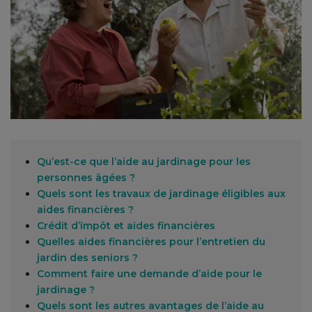
Qu’est-ce que l’aide au jardinage pour les
personnes âgées ?
Quels sont les travaux de jardinage éligibles aux
aides financières ?
Crédit d’impôt et aides financières
Quelles aides financières pour l’entretien du
jardin des seniors ?
Comment faire une demande d’aide pour le
jardinage ?
Quels sont les autres avantages de l’aide au