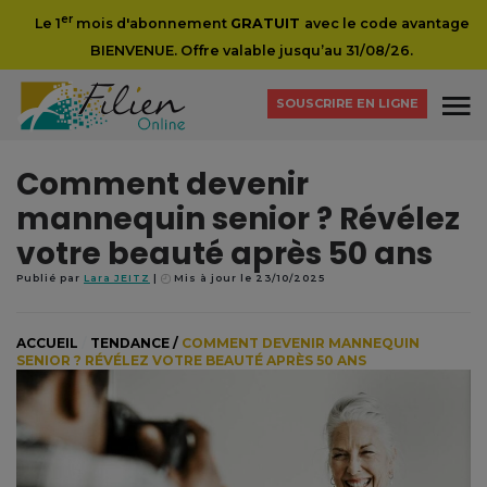
er
Le 1
mois d'abonnement
GRATUIT
avec le code avantage
BIENVENUE. Offre valable jusqu’au 31/08/26.
SOUSCRIRE EN LIGNE
Comment devenir
mannequin senior ? Révélez
votre beauté après 50 ans
Publié par
Lara JEITZ
Mis à jour le 23/10/2025
ACCUEIL
/
TENDANCE
/
COMMENT DEVENIR MANNEQUIN
SENIOR ? RÉVÉLEZ VOTRE BEAUTÉ APRÈS 50 ANS