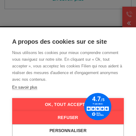
CGA
A propos des cookies sur ce site
Mentions légales et CGU
Nous utilisons les cookies pour mieux comprendre comment
Politique de
vous naviguez sur notre site. En cliquant sur « Ok, tout
confidentialité
accepter », vous acceptez les cookies Filien qui nous aident à
Livraison et retour
réaliser des mesures d'audience et d'engagement anonymes
Qui sommes-nous ?
avec nos contenus.
FAQ
En savoir plus
Nos guides téléassistance
OK, TOUT ACCEPTER
REFUSER
PERSONNALISER
Copyrights © 2026 tous droits réservés.