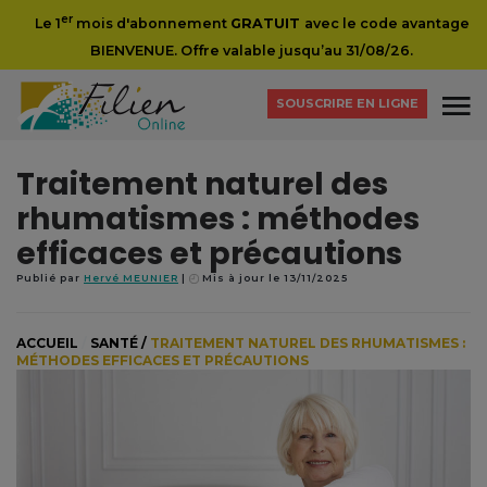
er
Le 1
mois d'abonnement
GRATUIT
avec le code avantage
BIENVENUE. Offre valable jusqu’au 31/08/26.
SOUSCRIRE EN LIGNE
Traitement naturel des
rhumatismes : méthodes
efficaces et précautions
Publié par
Hervé MEUNIER
Mis à jour le 13/11/2025
ACCUEIL
/
SANTÉ
/
TRAITEMENT NATUREL DES RHUMATISMES :
MÉTHODES EFFICACES ET PRÉCAUTIONS